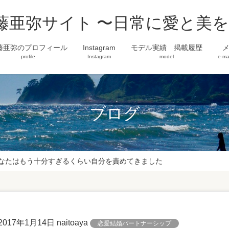
藤亜弥サイト 〜日常に愛と美
藤亜弥のプロフィール
Instagram
モデル実績 掲載履歴
profile
Instagram
model
e-ma
ブログ
なたはもう十分すぎるくらい自分を責めてきました
2017年1月14日
naitoaya
恋愛結婚パートナーシップ