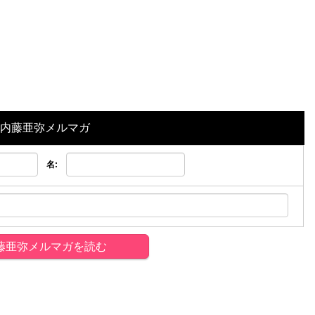
内藤亜弥メルマガ
名: