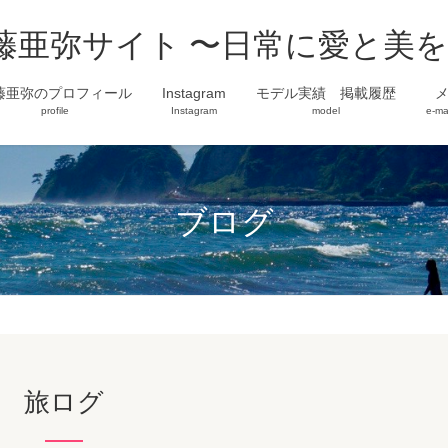
藤亜弥サイト 〜日常に愛と美
藤亜弥のプロフィール
Instagram
モデル実績 掲載履歴
profile
Instagram
model
e-ma
ブログ
旅ログ