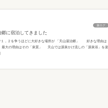
旅ログ
治郷に宿泊してきました
で１，２を争うほどに大好きな場所が 「天山湯治郷」 好きな理由は
・ 最大の理由はその「泉質」 天山では源泉かけ流しの「源泉浴」を
]